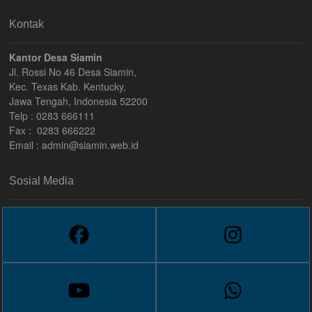
Kontak
Kantor Desa Siamin
Jl. Rossi No 46 Desa Siamin,
Kec. Texas Kab. Kentucky,
Jawa Tengah, Indonesia 52200
Telp : 0283 666111
Fax : 0283 666222
Email :
admin@siamin.web.id
Sosial Media