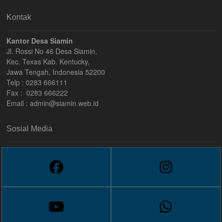
Kontak
Kantor Desa Siamin
Jl. Rossi No 46 Desa Siamin,
Kec. Texas Kab. Kentucky,
Jawa Tengah, Indonesia 52200
Telp : 0283 666111
Fax : 0283 666222
Email :
admin@siamin.web.id
Sosial Media