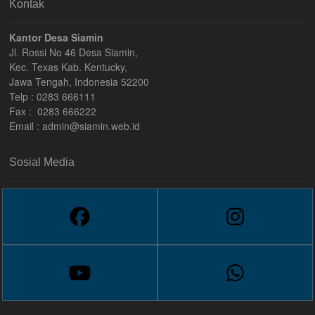
Kontak
Kantor Desa Siamin
Jl. Rossi No 46 Desa Siamin,
Kec. Texas Kab. Kentucky,
Jawa Tengah, Indonesia 52200
Telp : 0283 666111
Fax : 0283 666222
Email :
admin@siamin.web.id
Sosial Media