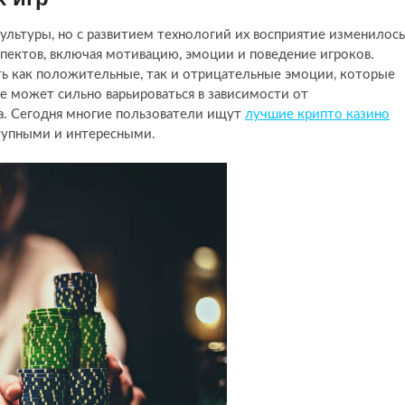
ультуры, но с развитием технологий их восприятие изменилось
пектов, включая мотивацию, эмоции и поведение игроков.
ть как положительные, так и отрицательные эмоции, которые
е может сильно варьироваться в зависимости от
а. Сегодня многие пользователи ищут
лучшие крипто казино
ступными и интересными.