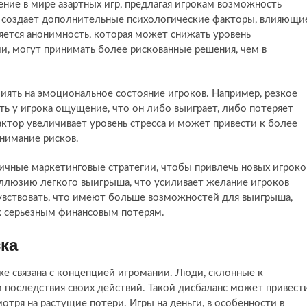
ние в мире азартных игр, предлагая игрокам возможность
о создает дополнительные психологические факторы, влияющи
ляется анонимность, которая может снижать уровень
и, могут принимать более рискованные решения, чем в
иять на эмоциональное состояние игроков. Например, резкое
 у игрока ощущение, что он либо выиграет, либо потеряет
актор увеличивает уровень стресса и может привести к более
онимание рисков.
ичные маркетинговые стратегии, чтобы привлечь новых игроко
иллюзию легкого выигрыша, что усиливает желание игроков
чувствовать, что имеют больше возможностей для выигрыша,
и к серьезным финансовым потерям.
ка
кже связана с концепцией игромании. Люди, склонные к
и последствия своих действий. Такой дисбаланс может привест
мотря на растущие потери. Игры на деньги, в особенности в