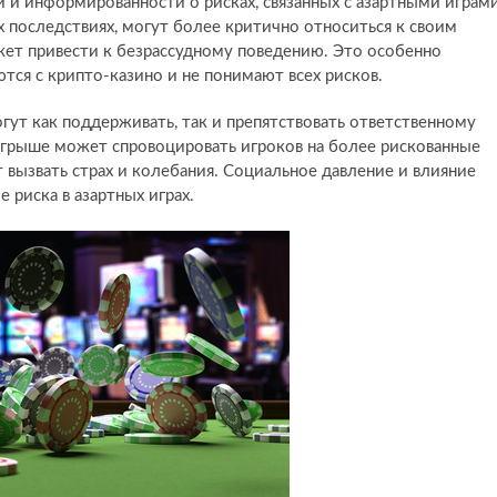
 и информированности о рисках, связанных с азартными играми
последствиях, могут более критично относиться к своим
ет привести к безрассудному поведению. Это особенно
тся с крипто-казино и не понимают всех рисков.
ут как поддерживать, так и препятствовать ответственному
грыше может спровоцировать игроков на более рискованные
т вызвать страх и колебания. Социальное давление и влияние
 риска в азартных играх.