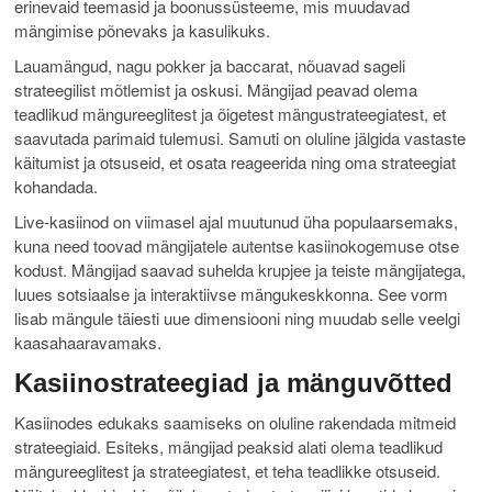
erinevaid teemasid ja boonussüsteeme, mis muudavad
mängimise põnevaks ja kasulikuks.
Lauamängud, nagu pokker ja baccarat, nõuavad sageli
strateegilist mõtlemist ja oskusi. Mängijad peavad olema
teadlikud mängureeglitest ja õigetest mängustrateegiatest, et
saavutada parimaid tulemusi. Samuti on oluline jälgida vastaste
käitumist ja otsuseid, et osata reageerida ning oma strateegiat
kohandada.
Live-kasiinod on viimasel ajal muutunud üha populaarsemaks,
kuna need toovad mängijatele autentse kasiinokogemuse otse
kodust. Mängijad saavad suhelda krupjee ja teiste mängijatega,
luues sotsiaalse ja interaktiivse mängukeskkonna. See vorm
lisab mängule täiesti uue dimensiooni ning muudab selle veelgi
kaasahaaravamaks.
Kasiinostrateegiad ja mänguvõtted
Kasiinodes edukaks saamiseks on oluline rakendada mitmeid
strateegiaid. Esiteks, mängijad peaksid alati olema teadlikud
mängureeglitest ja strateegiatest, et teha teadlikke otsuseid.