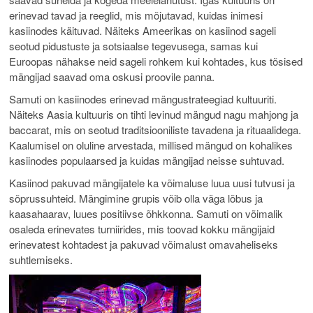
erinevad tavad ja reeglid, mis mõjutavad, kuidas inimesi
kasiinodes käituvad. Näiteks Ameerikas on kasiinod sageli
seotud pidustuste ja sotsiaalse tegevusega, samas kui
Euroopas nähakse neid sageli rohkem kui kohtades, kus tõsised
mängijad saavad oma oskusi proovile panna.
Samuti on kasiinodes erinevad mängustrateegiad kultuuriti.
Näiteks Aasia kultuuris on tihti levinud mängud nagu mahjong ja
baccarat, mis on seotud traditsiooniliste tavadena ja rituaalidega.
Kaalumisel on oluline arvestada, millised mängud on kohalikes
kasiinodes populaarsed ja kuidas mängijad neisse suhtuvad.
Kasiinod pakuvad mängijatele ka võimaluse luua uusi tutvusi ja
sõprussuhteid. Mängimine grupis võib olla väga lõbus ja
kaasahaarav, luues positiivse õhkkonna. Samuti on võimalik
osaleda erinevates turniirides, mis toovad kokku mängijaid
erinevatest kohtadest ja pakuvad võimalust omavaheliseks
suhtlemiseks.