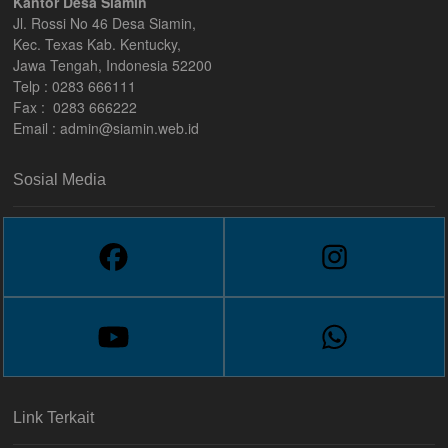
Kantor Desa Siamin
Jl. Rossi No 46 Desa Siamin,
Kec. Texas Kab. Kentucky,
Jawa Tengah, Indonesia 52200
Telp : 0283 666111
Fax : 0283 666222
Email :
admin@siamin.web.id
Sosial Media
Link Terkait