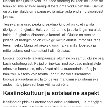
Näiteks blackjackis võib kasutada strateegilisi kaartide lugemise
tehnikad, mis aitavad mängijal tõsta oma võiduvõimalusi. Samuti
on oluline jälgida oma panuseid ja mitte lasta end emotsioonidest
juhtida.
Teiseks, mängijad peaksid seadma kindlad piirid, et vältida
üleliigset mängimist. Eelarve määramine ja selle järgimine aitab
hoida mängimise lõbusana ja kontrolli all. Oluline on meeles
pidada, et mängimine on eelkõige meelelahutus, mitte viis raha
teenimiseks. Mängijad peaksid õppima ka, millal lõpetada ja
mitte laskma end kaotustest liialt mõjutada.
Lõpuks, boonuste ja kampaaniate jälgimine on samuti oluline osa
kasiinostrateegiast. Paljud online-kasiinod pakuvad mängijatele
erinevaid boonuseid, mis võivad aidata suurendada mängija
bankrolli. Näiteks võib tasuta keerutuste või sissemakse
boonuste kasutamine olla tõhus viis mängimise alustamiseks,
andes mängijatele rohkem võimalusi võita.
Kasiinokultuur ja sotsiaalne aspekt
Kasiinod on pidevalt arenev sotsiaalne keskkond, kus mängijad
saavad suhelda ja kogeda meelelahutust. Igas kultuuris on