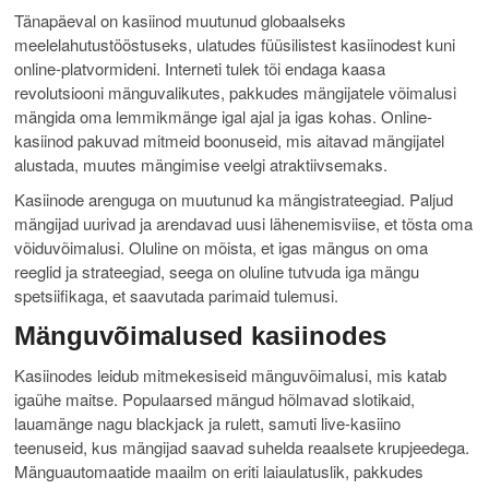
Tänapäeval on kasiinod muutunud globaalseks
meelelahutustööstuseks, ulatudes füüsilistest kasiinodest kuni
online-platvormideni. Interneti tulek tõi endaga kaasa
revolutsiooni mänguvalikutes, pakkudes mängijatele võimalusi
mängida oma lemmikmänge igal ajal ja igas kohas. Online-
kasiinod pakuvad mitmeid boonuseid, mis aitavad mängijatel
alustada, muutes mängimise veelgi atraktiivsemaks.
Kasiinode arenguga on muutunud ka mängistrateegiad. Paljud
mängijad uurivad ja arendavad uusi lähenemisviise, et tõsta oma
võiduvõimalusi. Oluline on mõista, et igas mängus on oma
reeglid ja strateegiad, seega on oluline tutvuda iga mängu
spetsiifikaga, et saavutada parimaid tulemusi.
Mänguvõimalused kasiinodes
Kasiinodes leidub mitmekesiseid mänguvõimalusi, mis katab
igaühe maitse. Populaarsed mängud hõlmavad slotikaid,
lauamänge nagu blackjack ja rulett, samuti live-kasiino
teenuseid, kus mängijad saavad suhelda reaalsete krupjeedega.
Mänguautomaatide maailm on eriti laiaulatuslik, pakkudes