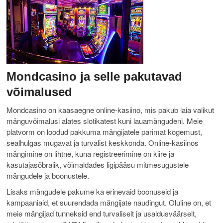
Mondcasino ja selle pakutavad
võimalused
Mondcasino on kaasaegne online-kasiino, mis pakub laia valikut
mänguvõimalusi alates slotikatest kuni lauamängudeni. Meie
platvorm on loodud pakkuma mängijatele parimat kogemust,
sealhulgas mugavat ja turvalist keskkonda. Online-kasiinos
mängimine on lihtne, kuna registreerimine on kiire ja
kasutajasõbralik, võimaldades ligipääsu mitmesugustele
mängudele ja boonustele.
Lisaks mängudele pakume ka erinevaid boonuseid ja
kampaaniaid, et suurendada mängijate naudingut. Oluline on, et
meie mängijad tunneksid end turvaliselt ja usaldusväärselt,