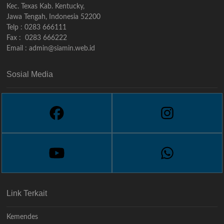
Kec. Texas Kab. Kentucky,
Jawa Tengah, Indonesia 52200
Telp : 0283 666111
Fax : 0283 666222
Email :
admin@siamin.web.id
Sosial Media
Link Terkait
Kemendes