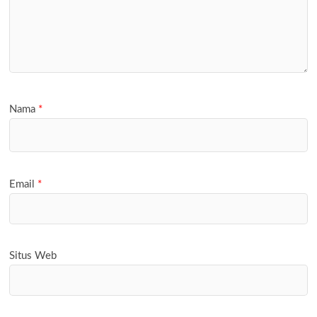
Nama
*
Email
*
Situs Web