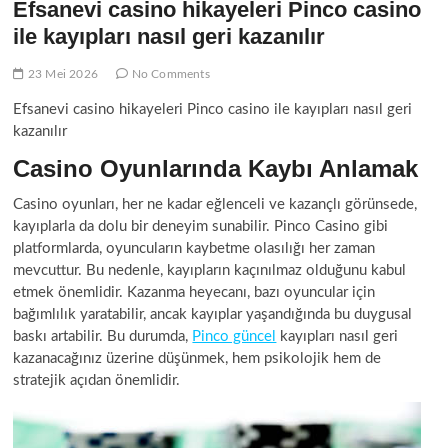
Efsanevi casino hikayeleri Pinco casino
ile kayıpları nasıl geri kazanılır
23 Mei 2026
No Comments
Efsanevi casino hikayeleri Pinco casino ile kayıpları nasıl geri
kazanılır
Casino Oyunlarında Kaybı Anlamak
Casino oyunları, her ne kadar eğlenceli ve kazançlı görünsede,
kayıplarla da dolu bir deneyim sunabilir. Pinco Casino gibi
platformlarda, oyuncuların kaybetme olasılığı her zaman
mevcuttur. Bu nedenle, kayıpların kaçınılmaz olduğunu kabul
etmek önemlidir. Kazanma heyecanı, bazı oyuncular için
bağımlılık yaratabilir, ancak kayıplar yaşandığında bu duygusal
baskı artabilir. Bu durumda,
Pinco güncel
kayıpları nasıl geri
kazanacağınız üzerine düşünmek, hem psikolojik hem de
stratejik açıdan önemlidir.