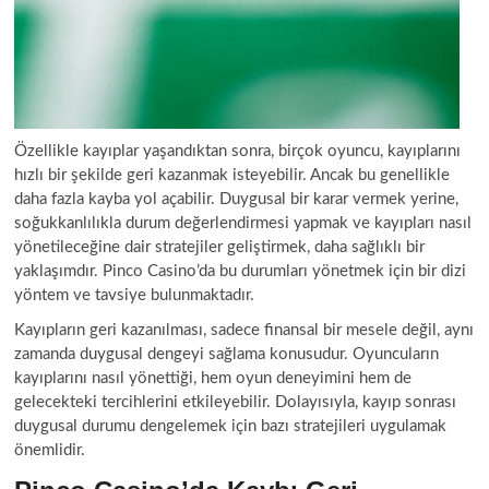
Özellikle kayıplar yaşandıktan sonra, birçok oyuncu, kayıplarını
hızlı bir şekilde geri kazanmak isteyebilir. Ancak bu genellikle
daha fazla kayba yol açabilir. Duygusal bir karar vermek yerine,
soğukkanlılıkla durum değerlendirmesi yapmak ve kayıpları nasıl
yönetileceğine dair stratejiler geliştirmek, daha sağlıklı bir
yaklaşımdır. Pinco Casino’da bu durumları yönetmek için bir dizi
yöntem ve tavsiye bulunmaktadır.
Kayıpların geri kazanılması, sadece finansal bir mesele değil, aynı
zamanda duygusal dengeyi sağlama konusudur. Oyuncuların
kayıplarını nasıl yönettiği, hem oyun deneyimini hem de
gelecekteki tercihlerini etkileyebilir. Dolayısıyla, kayıp sonrası
duygusal durumu dengelemek için bazı stratejileri uygulamak
önemlidir.