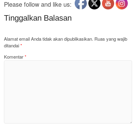
Please follow and like us:
Tinggalkan Balasan
Alamat email Anda tidak akan dipublikasikan.
Ruas yang wajib
ditandai
*
Komentar
*