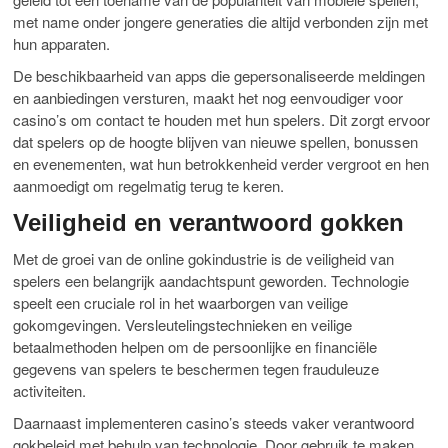
met name onder jongere generaties die altijd verbonden zijn met
hun apparaten.
De beschikbaarheid van apps die gepersonaliseerde meldingen
en aanbiedingen versturen, maakt het nog eenvoudiger voor
casino’s om contact te houden met hun spelers. Dit zorgt ervoor
dat spelers op de hoogte blijven van nieuwe spellen, bonussen
en evenementen, wat hun betrokkenheid verder vergroot en hen
aanmoedigt om regelmatig terug te keren.
Veiligheid en verantwoord gokken
Met de groei van de online gokindustrie is de veiligheid van
spelers een belangrijk aandachtspunt geworden. Technologie
speelt een cruciale rol in het waarborgen van veilige
gokomgevingen. Versleutelingstechnieken en veilige
betaalmethoden helpen om de persoonlijke en financiële
gegevens van spelers te beschermen tegen frauduleuze
activiteiten.
Daarnaast implementeren casino’s steeds vaker verantwoord
gokbeleid met behulp van technologie. Door gebruik te maken