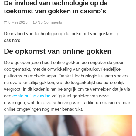
De invloed van technologie op de
toekomst van gokken in casino's
8 Mei 2026
No Comments
De invloed van technologie op de toekomst van gokken in
casino's
De opkomst van online gokken
De afgelopen jaren heeft online gokken een ongekende groei
doorgemaakt, met de ontwikkeling van gebruiksvriendelijke
platforms en mobiele apps. Dankzij technologie kunnen spelers
nu overal en altijd gokken, wat de toegankelijkheid aanzienlijk
vergroot. In dit kader is het belangrijk om te vermelden dat je via
een
echte online casino
veilig kunt genieten van deze
ervaringen, wat deze verschuiving van traditionele casino’s naar
online omgevingen nog meer benadrukt.