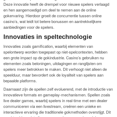
Deze innovatie heeft de drempel voor nieuwe spelers verlaagd
en hen aangemoedigd om deel te nemen aan de online
gokervaring. Hierdoor groeit de concurrentie tussen online
casino’s, wat leidt tot betere bonussen en aantrekkelijkere
aanbiedingen voor de spelers.
Innovaties in speltechnologie
Innovaties zoals gamification, waarbij elementen van
spelontwerp worden toegepast op niet-spelcontexten, hebben
een grote impact op de gokindustrie. Casino’s gebruiken nu
elementen zoals beloningen, uitdagingen en ranglijsten om
spelers meer betrokken te maken. Dit verhoogt niet alleen de
speelduur, maar bevordert ook de loyaliteit van spelers aan
bepaalde platforms.
Daarnaast zijn de spellen zelf evoluerend, met de introductie van
innovatieve formats en gameplay-mechanismen. Spellen zoals
live dealer games, waarbij spelers in real-time met een dealer
communiceren via een livestream, creëren een unieke en
interactieve ervaring die traditionele gokmethoden overstijgt. Dit