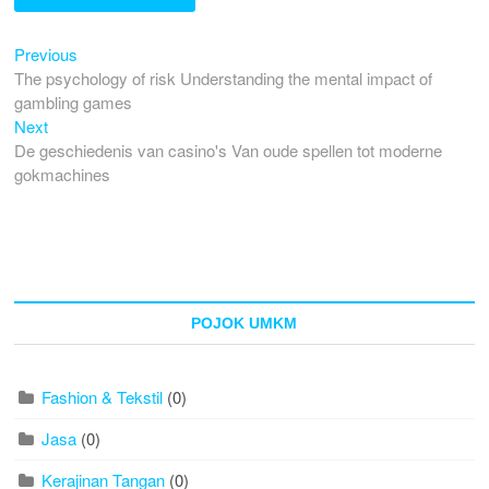
Previous
Navigasi
Previous
post:
The psychology of risk Understanding the mental impact of
pos
gambling games
Next
Next
post:
De geschiedenis van casino's Van oude spellen tot moderne
gokmachines
POJOK UMKM
Fashion & Tekstil
(0)
Jasa
(0)
Kerajinan Tangan
(0)