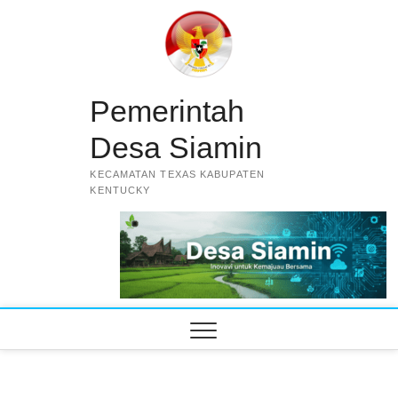
Skip
to
content
Pemerintah
Desa Siamin
KECAMATAN TEXAS KABUPATEN
KENTUCKY